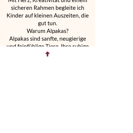
sicheren Rahmen begleite ich
Kinder auf kleinen Auszeiten, die
gut tun.
Warum Alpakas?
Alpakas sind sanfte, neugierige
und feinfühlige Tiere. Ihre ruhige
Art wirkt wie ein kleiner Zauber
– besonders auf Kinder.
Ohne viele Worte laden sie dazu
ein, zur Ruhe zu kommen, sich zu
fokussieren und ganz im Hier
und Jetzt zu sein.
In meinen Angeboten schaffen
sie einen besonderen Rahmen
für kindgerechte Achtsamkeit,
Kreativität und innere Stärke.
Entdecke hier meine besonderen