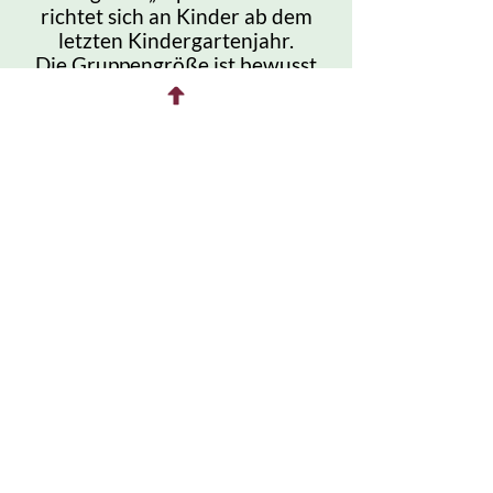
richtet sich an Kinder ab dem
letzten Kindergartenjahr.
Die Gruppengröße ist bewusst
klein gehalten, damit jedes Kind
genügend Zeit und Raum für ein
intensives Erlebnis mit den
Tieren hat.
Die Kinder werden
während der gesamten Zeit von
mir – Iris, Erzieherin mit Herz
und langjähriger Tiererfahrung –
liebevoll begleitet.
Die Sicherheit
und das Wohl der Kinder und
Tiere stehen dabei immer an
erster Stelle.
Begleitung durch Eltern: Das
Angebot ist als Kinderprogramm
gedacht. Eltern dürfen die
Kinder gerne bringen und am
Ende zum Abholen